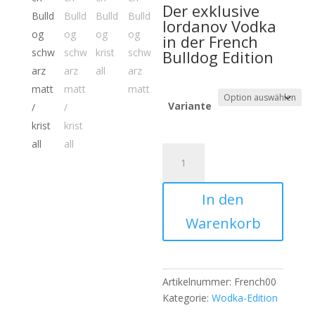
Der exklusive
Iordanov Vodka
in der French
Bulldog Edition
Variante
Iordanov
Vodka
"French
In den
Bulldog"
Menge
Warenkorb
Artikelnummer:
French00
Kategorie:
Wodka-Edition