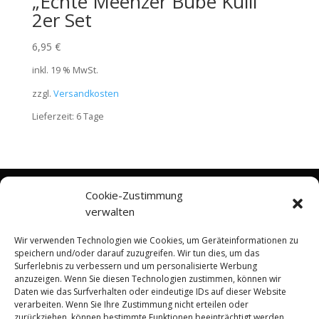
„Echte Meenzer Bube Kulli“
2er Set
6,95
€
inkl. 19 % MwSt.
zzgl.
Versandkosten
Lieferzeit:
6 Tage
Cookie-Zustimmung
Rechtliches
verwalten
Allgemeine Geschäftsbedingungen (AGB)
Wir verwenden Technologien wie Cookies, um Geräteinformationen zu
Datenschutz
speichern und/oder darauf zuzugreifen. Wir tun dies, um das
Surferlebnis zu verbessern und um personalisierte Werbung
Impressum
anzuzeigen. Wenn Sie diesen Technologien zustimmen, können wir
Cookie-Richtlinie (EU)
Daten wie das Surfverhalten oder eindeutige IDs auf dieser Website
verarbeiten. Wenn Sie Ihre Zustimmung nicht erteilen oder
Versandarten
zurückziehen, können bestimmte Funktionen beeinträchtigt werden.