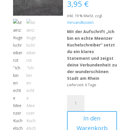
3,95
€
inkl. 19 % MwSt.
zzgl.
Versandkosten
Mit der Aufschrift „Ich
bin en echte Meenzer
Kuchelschreiber“ setzt
du ein klares
Statement und zeigst
deine Verbundenheit zu
der wunderschönen
Stadt am Rhein
Lieferzeit:
6 Tage
Mainz:
Kugelschreiber
rot
In den
"Ich
bin
Warenkorb